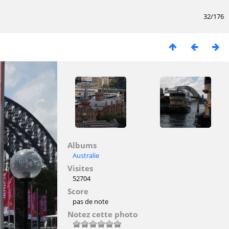
32/176
Albums
Australie
Visites
52704
Score
pas de note
Notez cette photo