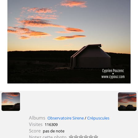
Albums
Observatoire Sirene
/
Crépuscules
Visites
116309
Score
pas de note
Notez cette photo