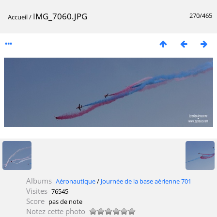
IMG_7060.JPG
270/465
Accueil
/
Albums
Aéronautique
/
Journée de la base aérienne 701
Visites
76545
Score
pas de note
Notez cette photo