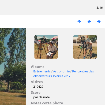
3/16
Albums
Évènements
/
Astronomie
/
Rencontres des
observateurs solaires 2017
Visites
219429
Score
pas de note
Notez cette photo