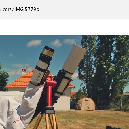
IMG 5779b
es 2017
/